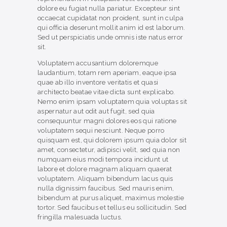
dolore eu fugiat nulla pariatur. Excepteur sint
occaecat cupidatat non proident, sunt in culpa
qui officia deserunt mollit anim id est laborum.
Sed ut perspiciatis unde omnis iste natus error
sit.
Voluptatem accusantium doloremque
laudantium, totam rem aperiam, eaque ipsa
quae ab illo inventore veritatis et quasi
architecto beatae vitae dicta sunt explicabo.
Nemo enim ipsam voluptatem quia voluptas sit
aspernatur aut odit aut fugit, sed quia
consequuntur magni dolores eos qui ratione
voluptatem sequi nesciunt. Neque porro
quisquam est, qui dolorem ipsum quia dolor sit
amet, consectetur, adipisci velit, sed quia non
numquam eius modi tempora incidunt ut
labore et dolore magnam aliquam quaerat
voluptatem. Aliquam bibendum lacus quis
nulla dignissim faucibus. Sed mauris enim,
bibendum at purus aliquet, maximus molestie
tortor. Sed faucibus et tellus eu sollicitudin. Sed
fringilla malesuada luctus.