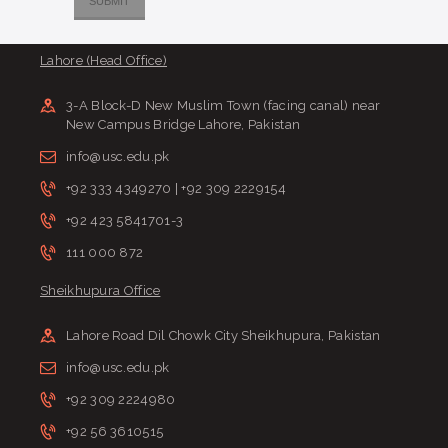
Lahore (Head Office)
3-A Block-D New Muslim Town (facing canal) near
New Campus Bridge Lahore, Pakistan
info@usc.edu.pk
+92 333 4349270 | +92 309 2229154
+92 423 5841701-3
111 000 872
Sheikhupura Office
Lahore Road Dil Chowk City Sheikhupura, Pakistan
info@usc.edu.pk
+92 309 2224980
+92 56 3610515