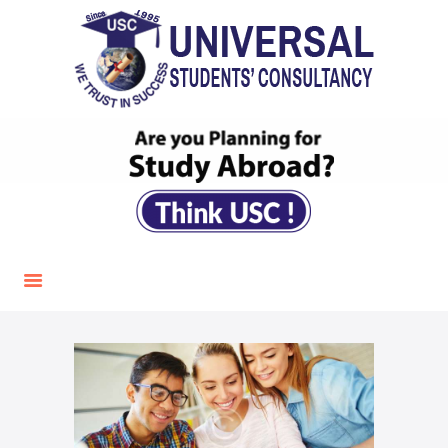
HOME
USC
Student Visa Consultancy
ABOUT US
UNIVERSITIES &
COLLEGES
SERVICES
IELTS
CONTACT US